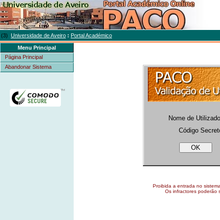
(3)
Universidade de Aveiro
:
Portal Académico
Menu Principal
Página Principal
Abandonar Sistema
Nome de Utilizado
Código Secret
Proibida a entrada no sistem
Os infractores poderão 